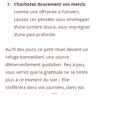
Chuchotez doucement vos mercis
, 
comme une offrande à l’Univers. 
Laissez ces pensées vous envelopper 
d’une lumière douce, vous imprégner 
d’une paix profonde.
Au fil des jours, ce petit rituel devient un 
refuge bienveillant, une source 
d’émerveillement quotidien. Peu à peu, 
vous verrez que la gratitude ne se limite 
plus à ce moment du soir… Elle 
s’infiltrera dans vos journées, dans vos 
regards, dans vos pas. Elle deviendra un 
souffle qui vous porte, un fil de lumière 
qui vous relie à la beauté du monde.
Car lorsque nous honorons ce qui 
est, la vie nous honore en retour.