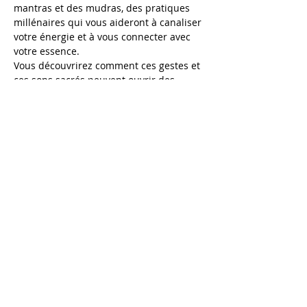
mantras et des mudras, des pratiques 
millénaires qui vous aideront à canaliser 
votre énergie et à vous connecter avec 
votre essence.
Vous découvrirez comment ces gestes et 
ces sons sacrés peuvent ouvrir des 
portes insoupçonnées dans votre 
conscience, vous permettant ainsi de 
vous épanouir pleinement.
Une cérémonie…
Afficher plus
Partager cet événement